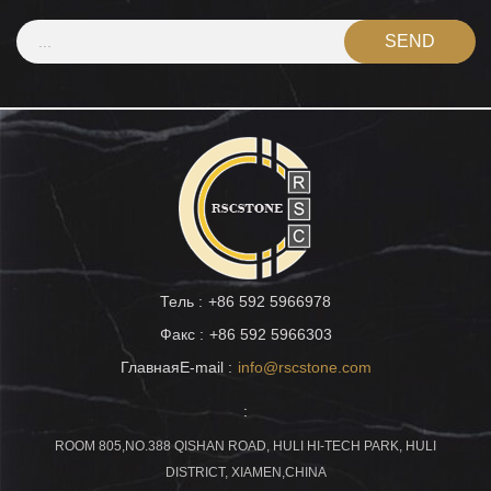
Тель :
+86 592 5966978
Факс :
+86 592 5966303
ГлавнаяE-mail :
info@rscstone.com
:
ROOM 805,NO.388 QISHAN ROAD, HULI HI-TECH PARK, HULI
DISTRICT, XIAMEN,CHINA