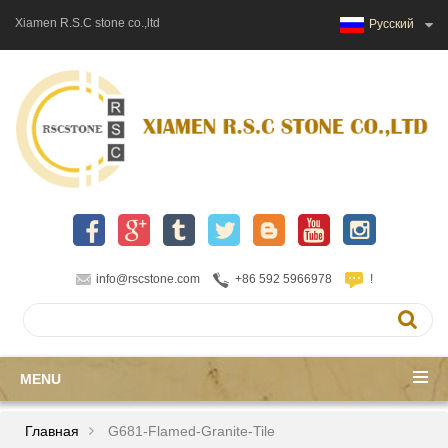
Xiamen R.S.C stone co.,ltd
Русский
info@rscstone.com
+86 592 5966978
!
MENU
Главная
G681-Flamed-Granite-Tile