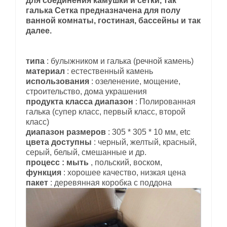
для соединения камушки и сетки, так
галька Сетка предназначена для полу
ванной комнаты, гостиная, бассейны и так
далее.
типа
: булыжником и галька (речной камень)
материал
: естественный камень
использования
: озеленение, мощение,
строительство, дома украшения
продукта класса диапазон
: Полированная
галька (супер класс, первый класс, второй
класс)
диапазон размеров
: 305 * 305 * 10 мм, etc
цвета доступны
: черный, желтый, красный,
серый, белый, смешанные и др.
процесс : мыть
, польский, воском,
функция
: хорошее качество, низкая цена
пакет
: деревянная коробка с поддона