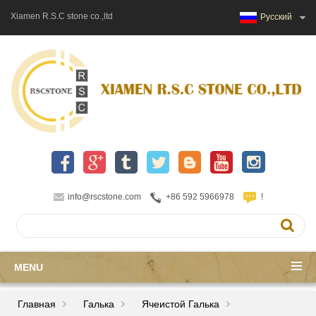
Xiamen R.S.C stone co.,ltd
Русский
info@rscstone.com
+86 592 5966978
!
MENU
Главная
Галька
Ячеистой Галька