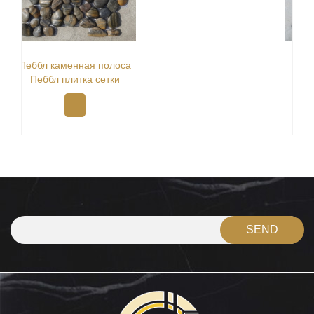
Полированная черная
галька сетка поставщик
плитки