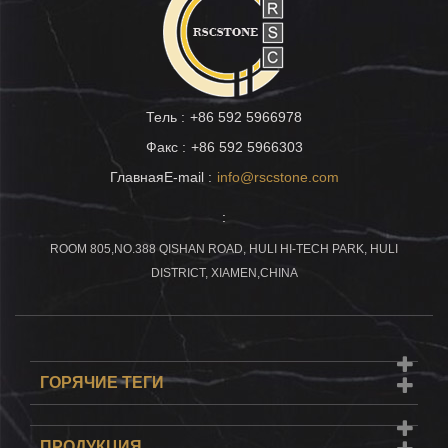
Тель :
+86 592 5966978
Факс :
+86 592 5966303
ГлавнаяE-mail :
info@rscstone.com
:
ROOM 805,NO.388 QISHAN ROAD, HULI HI-TECH PARK, HULI
DISTRICT, XIAMEN,CHINA
ГОРЯЧИЕ ТЕГИ
ПРОДУКЦИЯ