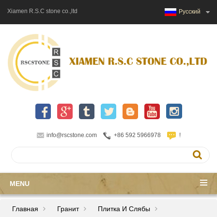
Xiamen R.S.C stone co.,ltd
Русский
info@rscstone.com
+86 592 5966978
!
MENU
Главная
Гранит
Плитка И Слябы