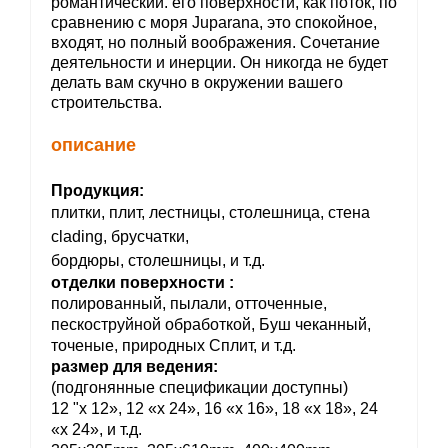
романтический. его поверхности, как поток, по
сравнению с моря Juparana, это спокойное,
входят, но полный воображения. Сочетание
деятельности и инерции. Он никогда не будет
делать вам скучно в окружении вашего
строительства.
описание
Продукция:
плитки, плит, лестницы, столешница, стена
clading, брусчатки,
бордюры, столешницы, и т.д.
отделки поверхности :
полированный, пылали, отточенные,
пескоструйной обработкой, Буш чеканный,
точеные, природных Сплит, и т.д.
размер для ведения:
(подгонянные спецификации доступны)
12 "x 12», 12 «x 24», 16 «x 16», 18 «x 18», 24
«x 24», и т.д.