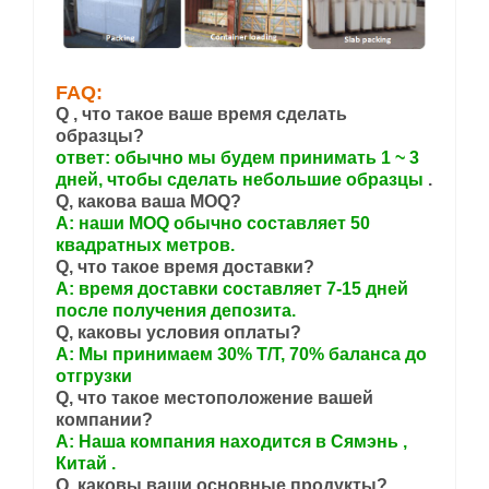
FAQ:
Q , что такое ваше время сделать
образцы?
ответ: обычно мы будем принимать 1 ~ 3
дней, чтобы сделать небольшие образцы
.
Q, какова ваша MOQ?
A: наши MOQ обычно составляет 50
квадратных метров.
Q, что такое время доставки?
A: время доставки составляет 7-15 дней
после получения депозита.
Q, каковы условия оплаты?
A: Мы принимаем 30% T/T, 70% баланса до
отгрузки
Q, что такое местоположение вашей
компании?
A: Наша компания находится в
Сямэнь
,
Китай
.
Q, каковы ваши основные продукты?