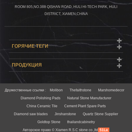
ROOM 805,NO.388 QISHAN ROAD, HULI HI-TECH PARK, HULI
DISTRICT, XIAMEN,CHINA
ГОРЯЧИЕ ТЕГИ
ПРОДУКЦИЯ
Дружественные ссылки :
Molibon
Thefaithstone
Marshomedecor
Diamond Polishing Pads
Natural Stone Manufacturer
China Ceramic Tile
Cement Plant Spare Parts
Diamond saw blades
Jinshanstone
Quartz Stone Supplier
Goldtop Stone
thailandcabinetry
Авторское право © Xiamen R.S.C stone co.,ltd
51La