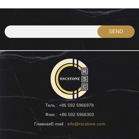
Тель :
+86 592 5966978
Факс :
+86 592 5966303
ГлавнаяE-mail :
info@rscstone.com
: