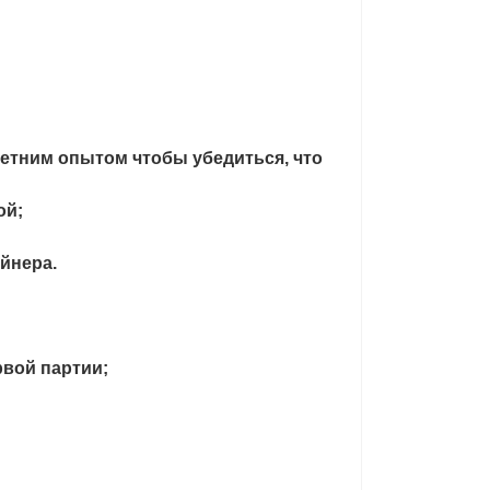
летним опытом чтобы убедиться, что
ой;
ейнера.
рвой партии;