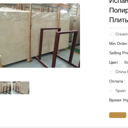
Испан
Поли
Плит
:
Cream 
Min.Order
Selling Pri
Цвет :
B
:
China 
Оплата :
:
Spain
Время Уп