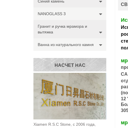
Синий камень
СВ
NANOGLASS 3
Ис
Гранит и ручка мрамора и
Ис
вытяжка
ро
ст
Ванна из натурального камня
по
мр
НАСЧЕТ НАС
пр
CA
от
ра
(п
12 
Бо
30
мр
Xiamen R.S.C Stone, с 2006 года,