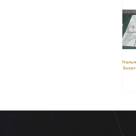
Итальянский calacatta
Ест
Золотой мраморная
плитка