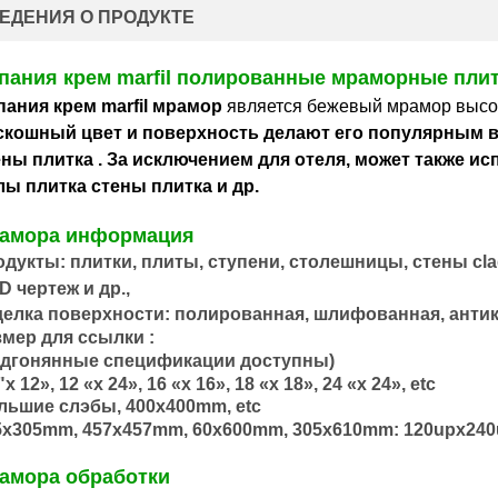
ЕДЕНИЯ О ПРОДУКТЕ
пания крем marfil полированные мраморные пли
пания крем marfil мрамор
является
бежевый мрамор
высо
скошный цвет и поверхность делают его популярным 
ены плитка
. За исключением для отеля, может также и
лы плитка стены плитка
и др.
амора информация
одукты:
плитки, плиты, ступени, столешницы, стены cl
D чертеж и др.,
делка поверхности:
полированная, шлифованная, антик
змер для ссылки :
одгонянные спецификации доступны)
"x 12», 12 «x 24», 16 «x 16», 18 «x 18», 24 «x 24», etc
льшие слэбы, 400x400mm, etc
5x305mm, 457x457mm, 60x600mm, 305x610mm:
120upx240
амора обработки