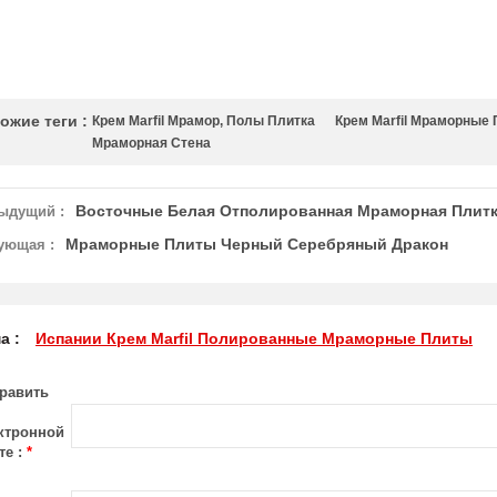
ожие теги :
Крем Marfil Мрамор, Полы Плитка
Крем Marfil Мраморные
Мраморная Стена
Восточные Белая Отполированная Мраморная Плит
ыдущий :
Мраморные Плиты Черный Серебряный Дракон
ующая :
а :
Испании Крем Marfil Полированные Мраморные Плиты
равить
ктронной
те :
*