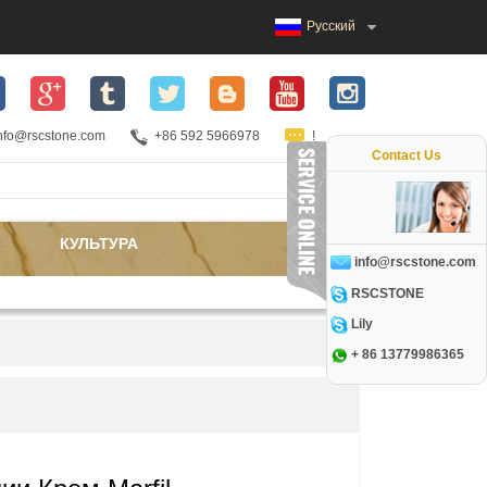
Русский
nfo@rscstone.com
+86 592 5966978
!
Contact Us
КУЛЬТУРА
info@rscstone.com
RSCSTONE
Lily
+ 86 13779986365