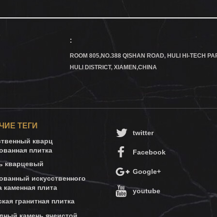
:
ROOM 805,NO.388 QISHAN ROAD, HULI HI-TECH PA
HULI DISTRICT, XIAMEN,CHINA
ЧИЕ ТЕГИ
twitter
ственный кварц
ованная плитка
Facebook
ь кварцевый
Google+
ованный искусственного
а каменная плита
youtube
ская гранитная плитка
дный камень ячеистой