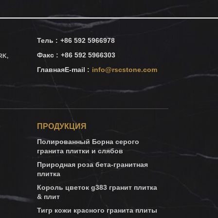
Тель :
+86 592 5966978
Факс :
+86 592 5966303
RK,
ГлавнаяE-mail :
info@rscstone.com
ПРОДУКЦИЯ
Полированный Борна серого
гранита плитки и слябов
Природная роза бета-гранитная
плитка
Король цветок g383 гранит плитка
& плит
Тигр кожи красного гранита плиты