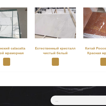
ественный кристалл
Китай Россо Аликанте
древес
чистый белый
Красная мраморная
пл
мраморная плитка
плитка