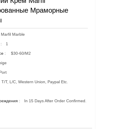
ии Крем Marfil
рованные Мраморные
ы
Marfil Marble
 :
1
ce :
$30-60/m2
eige
Port
T/T, L/C, Western Union, Paypal Etc.
реждения :
In 15 Days After Order Confirmed.