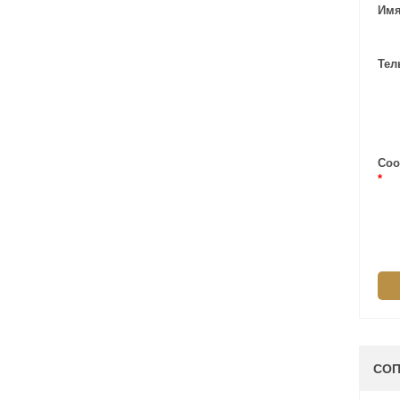
Имя
Тел
Соо
*
СОП