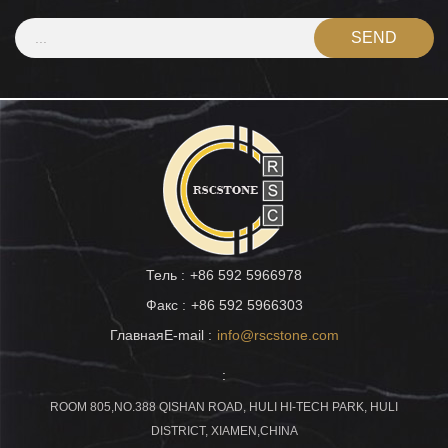
Тель :
+86 592 5966978
Факс :
+86 592 5966303
ГлавнаяE-mail :
info@rscstone.com
:
ROOM 805,NO.388 QISHAN ROAD, HULI HI-TECH PARK, HULI
DISTRICT, XIAMEN,CHINA