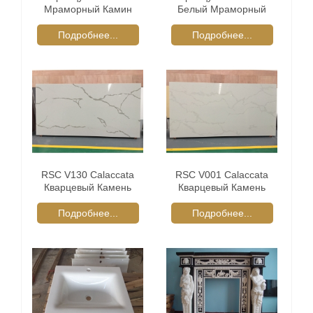
Мраморный Камин
Белый Мраморный
Каминные
Камин Каминные
Подробнее...
Подробнее...
RSC V130 Calaccata
RSC V001 Calaccata
Кварцевый Камень
Кварцевый Камень
Плиты
Нарезанные По
Размеру
Подробнее...
Подробнее...