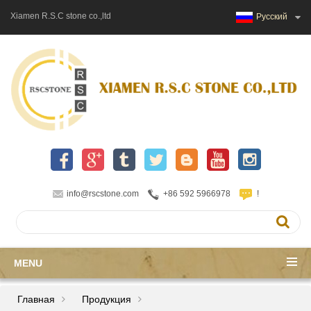
Xiamen R.S.C stone co.,ltd
Русский
info@rscstone.com
+86 592 5966978
!
MENU
Главная
Продукция