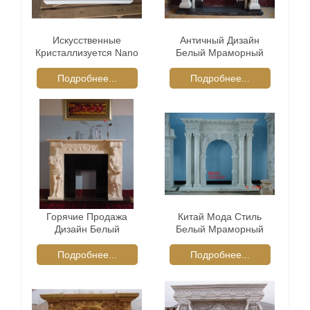
Искусственные
Античный Дизайн
Кристаллизуется Nano
Белый Мраморный
Стекла Столешницы
Камин Каминные
Подробнее...
Подробнее...
Горячие Продажа
Китай Мода Стиль
Дизайн Белый
Белый Мраморный
Мраморный Камин
Камин Каминные
Объемного
Подробнее...
Подробнее...