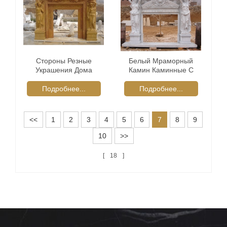
Стороны Резные
Белый Мраморный
Украшения Дома
Камин Каминные С
Желтый Мраморный
Красивой Резьбой
Камин
Подробнее...
Подробнее...
<<
1
2
3
4
5
6
7
8
9
10
>>
18