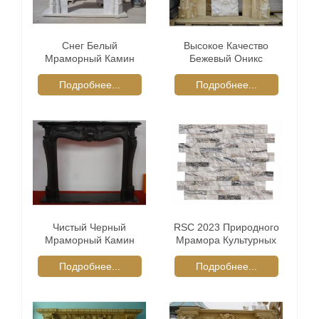
Снег Белый
Высокое Качество
Мраморный Камин
Бежевый Оникс
Каминные
Мраморный Камин
Каминные
Подробнее...
Подробнее...
Чистый Черный
RSC 2023 Природного
Мраморный Камин
Мрамора Культурных
Каминные Объемного
Камень
Подробнее...
Подробнее...