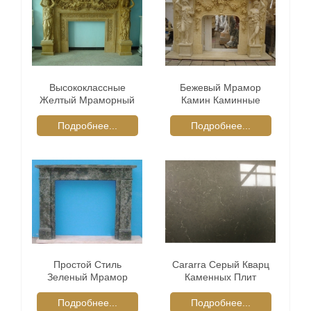
Высококлассные
Бежевый Мрамор
Желтый Мраморный
Камин Каминные
Камин Каминные
Объемного
Объемного
Подробнее...
Подробнее...
Простой Стиль
Cararra Серый Кварц
Зеленый Мрамор
Каменных Плит
Каминную Доску
Камина
Подробнее...
Подробнее...